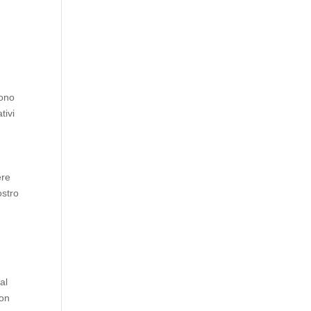
sono
tivi
ere
ostro
al
con