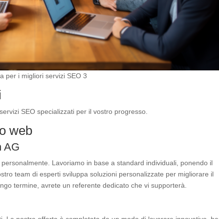
chiave SEO
Costruzione

di link
SEO locale

e tecnica
 per i migliori servizi SEO 3
SEO su e
i

fuori pagina
i servizi SEO specializzati per il vostro progresso.
to web
n AG
co personalmente. Lavoriamo in base a standard individuali, ponendo il
 nostro team di esperti sviluppa soluzioni personalizzate per migliorare il
ngo termine, avrete un referente dedicato che vi supporterà.