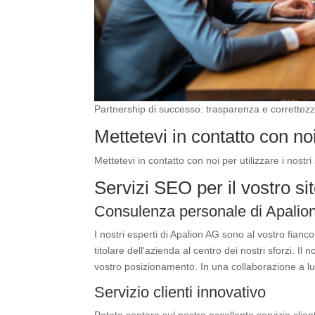
della
pubblicità e

delle
campagne
Analisi e
i
reportistica
Partnership di successo: trasparenza e correttezza
Mettetevi in contatto con no
Web
design e
Mettetevi in contatto con noi per utilizzare i nostr

sviluppo
Servizi SEO per il vostro si
web
Consulenza personale di Apalio
I nostri esperti di Apalion AG sono al vostro fian
titolare dell'azienda al centro dei nostri sforzi. Il
vostro posizionamento. In una collaborazione a lu
Servizio clienti innovativo