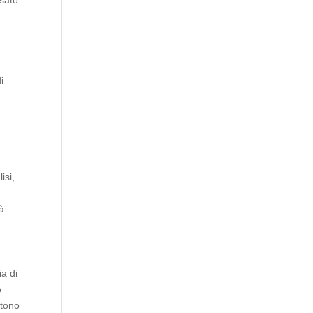
asato
i
isi,
tà
ia di
o
ntono