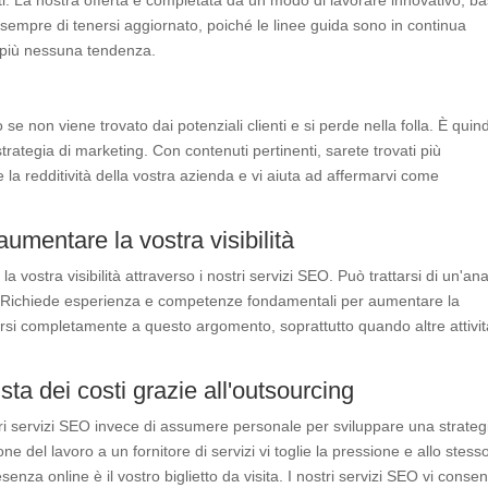
nti. La nostra offerta è completata da un modo di lavorare innovativo, b
a sempre di tenersi aggiornato, poiché le linee guida sono in continua
 più nessuna tendenza.
se non viene trovato dai potenziali clienti e si perde nella folla. È quind
strategia di marketing. Con contenuti pertinenti, sarete trovati più
e la redditività della vostra azienda e vi aiuta ad affermarvi come
mentare la vostra visibilità
ostra visibilità attraverso i nostri servizi SEO. Può trattarsi di un'anal
one. Richiede esperienza e competenze fondamentali per aumentare la
arsi completamente a questo argomento, soprattutto quando altre attivi
ista dei costi grazie all'outsourcing
ostri servizi SEO invece di assumere personale per sviluppare una strateg
ne del lavoro a un fornitore di servizi vi toglie la pressione e allo stess
nza online è il vostro biglietto da visita. I nostri servizi SEO vi conse