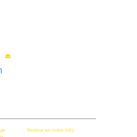
Telefono

m
+41 55 588 02 45
age
Direttiva sui cookie (UE)
da