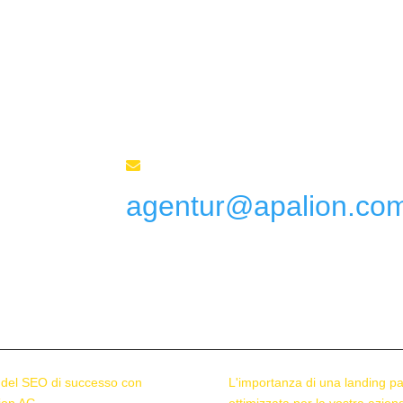
Inviateci un'e-mail

agentur@apalion.co
 del SEO di successo con
L'importanza di una landing p
ion AG
ottimizzata per la vostra azien