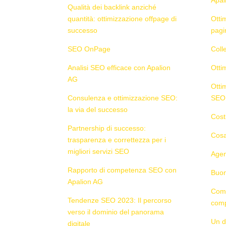
Qualità dei backlink anziché
quantità: ottimizzazione offpage di
Otti
successo
pagi
SEO OnPage
Coll
Analisi SEO efficace con Apalion
Ottim
AG
Otti
Consulenza e ottimizzazione SEO:
SEO
la via del successo
Cost
Partnership di successo:
Cosa
trasparenza e correttezza per i
migliori servizi SEO
Agen
Rapporto di competenza SEO con
Buon
Apalion AG
Come
Tendenze SEO 2023: Il percorso
comp
verso il dominio del panorama
Un d
digitale