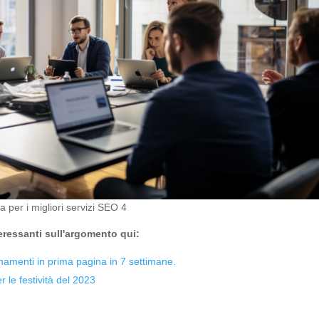
 per i migliori servizi SEO 4
teressanti sull'argomento qui:
namenti in prima pagina in 7 settimane.
le festività del 2023