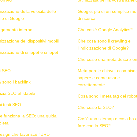
mizzazione della velocità delle
Google: più di un semplice mo
ne di Google
di ricerca
egamento interno
Che cos'è Google Analytics?
izzazione dei dispositivi mobili
Che cosa sono il crawling e
l'indicizzazione di Google?
mizzazione di snippet e snippet
Che cos'è una meta descrizio
i SEO
Meta parole chiave: cosa biso
sapere e come usarle
 sono i backlink
correttamente
zia SEO affidabile
Cosa sono i meta tag dei robo
i testi SEO
Che cos'è la SEO?
 funziona la SEO: una guida
Cos'è una sitemap e cosa ha 
leta
fare con la SEO?
esign che favorisce l'URL-