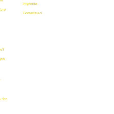
Impronta
tore
Contattateci
ne?
gna
t
a che