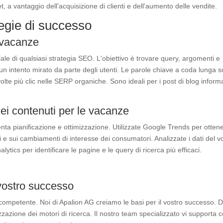
 a vantaggio dell'acquisizione di clienti e dell'aumento delle vendite.
ategie di successo
e vacanze
ale di qualsiasi strategia SEO. L'obiettivo è trovare query, argomenti e
n intento mirato da parte degli utenti. Le parole chiave a coda lunga 
lte più clic nelle SERP organiche. Sono ideali per i post di blog informa
dei contenuti per le vacanze
tenta pianificazione e ottimizzazione. Utilizzate Google Trends per otten
 e sui cambiamenti di interesse dei consumatori. Analizzate i dati del v
ics per identificare le pagine e le query di ricerca più efficaci.
 vostro successo
ompetente. Noi di Apalion AG creiamo le basi per il vostro successo. D
zazione dei motori di ricerca. Il nostro team specializzato vi supporta 