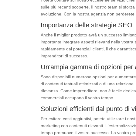
Potete contare sul nostro eccellente servizio clie
sulle più recenti scoperte. Il nostro team si sforz
evoluzione. Con la nostra agenzia non perderete
Importanza delle strategie SEO
Anche il miglior prodotto avrà un successo limitato 
importante integrare aspetti rilevanti nella vostra 
rapidamente dai potenziali clienti, il che garantisc
imprenditori di successo.
Un'ampia gamma di opzioni per au
Sono disponibili numerose opzioni per aumentare la v
di contenuti testuali ottimizzati o di una relazi
rilevanza. Come imprenditore, non è facile dedic
commerciali occupano il vostro tempo.
Soluzioni efficienti dal punto di v
Per evitare costi aggiuntivi, potete utilizzare i n
marketing con contenuti rilevanti. L'esternalizzazio
tempo promuove il vostro successo. La vostra prese