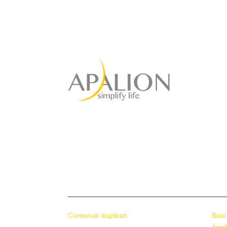
Agenzia di marketing a
servizio completo
per il vostro successo
Contenuti duplicati
Basi
Apal