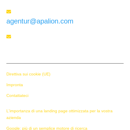
Inviateci un'e-mail

agentur@apalion.com
Telefono

+41 55 588 02 45
Direttiva sui cookie (UE)
Impronta
Contattateci
L'importanza di una landing page ottimizzata per la vostra
azienda
Google: più di un semplice motore di ricerca