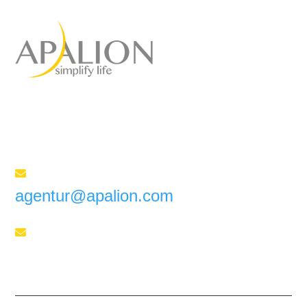
Agence de marketing à
service complet
pour votre succès
Envoyez-nous un e-mail

agentur@apalion.com
Téléphone

+41 55 588 02 45