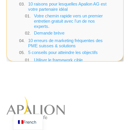
10 raisons pour lesquelles Apalion AG est
votre partenaire idéal
Votre chemin rapide vers un premier
entretien gratuit avec l'un de nos
experts.
Demande brève
10 erreurs de marketing fréquentes des
PME suisses & solutions
5 conseils pour atteindre les objectifs
Utiliser le framework cible
Placer des points de mesure Funnel
Développer un plan de test
Gérer son budget de manière flexible
5 conseils pour attirer les clients
Italian
Clarté des objectifs
English
Principe 80/20
German
Système de suivi
Forte proposition de valeur
French
Agence de marketing à
4 Conseils généraux