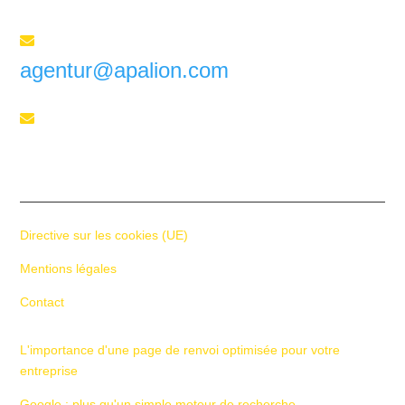
Envoyez-nous un e-mail

agentur@apalion.com
Téléphone

+41 55 588 02 45
Directive sur les cookies (UE)
Mentions légales
Contact
L'importance d'une page de renvoi optimisée pour votre
entreprise
Google : plus qu'un simple moteur de recherche