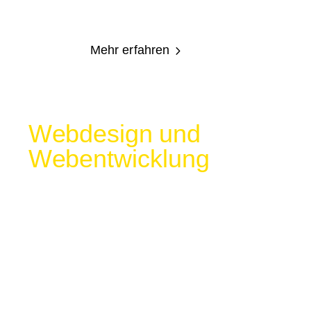
Entscheidungen.
Mehr erfahren
5
Webdesign und
Webentwicklung
Webdesign und Webentwicklung
verbunden mit Corporate Identity,
Zielgruppenanalyse, Content-Strategie und
SEO-Optimierung – für starke
Markenauftritte, mehr Sichtbarkeit und
messbaren Online-Erfolg.