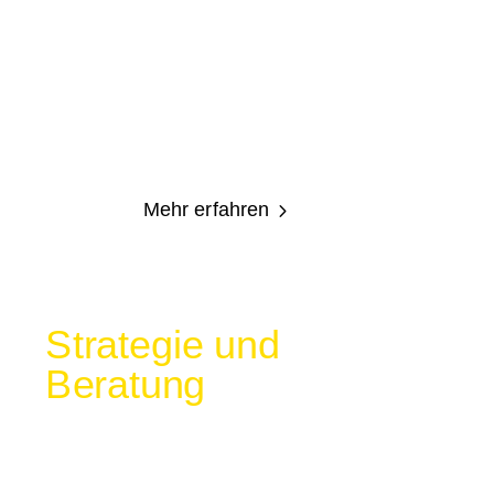
Wir kombinieren Zielgruppenanalyse,
datengetriebene Kampagnen,
kontinuierliche Optimierung und
transparentes Reporting – für maximale
Effizienz Ihrer Marketingstrategie.
Mehr erfahren
5
Strategie und
Beratung
Strategie und Beratung bilden das
Fundament für nachhaltigen