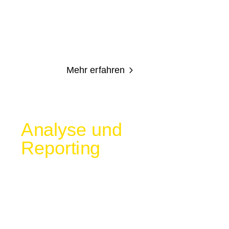
Marketingmaßnahmen. Mit gezielten
Strategien erreichst du deine Zielgruppe
und steigerst Markenbekanntheit sowie
langfristigen Erfolg.
Mehr erfahren
5
Analyse und
Reporting
Wir machen Marketing-Erfolg messbar. Mit
klaren KPIs, Datenanalysen und
transparenten Auswertungen verwandelt
Apalion Insights in konkrete Maßnahmen
für nachhaltiges Wachstum und bessere