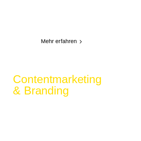
Unternehmenserfolg. Wir entwickeln
individuelle Marketingstrategien und
unterstützt dich bei der klaren
Zielerreichung.
Mehr erfahren
5
Contentmarketing
& Branding
Content-Marketing und Branding schaffen
Sichtbarkeit, Vertrauen und nachhaltige
Markenbindung. Mit gezielten Inhalten und
kreativen Formaten positioniert Apalion
deine Marke erfolgreich im Wettbewerb.