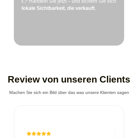
👉 Handeln Sie jetzt – und sichern Sie sich
lokale Sichtbarkeit, die verkauft
.
Review von unseren Clients
Machen Sie sich ein Bild über das was unsere Klienten sagen

