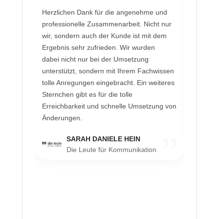
Herzlichen Dank für die angenehme und
Das Team
professionelle Zusammenarbeit. Nicht nur
Projekte
wir, sondern auch der Kunde ist mit dem
Das vere
Ergebnis sehr zufrieden. Wir wurden
vereinba
dabei nicht nur bei der Umsetzung
Kosten u
unterstützt, sondern mit Ihrem Fachwissen
bereits 
tolle Anregungen eingebracht. Ein weiteres
Finanz da
Sternchen gibt es für die tolle
Zusamme
Erreichbarkeit und schnelle Umsetzung von
Änderungen.
SARAH DANIELE HEIN
Die Leute für Kommunikation